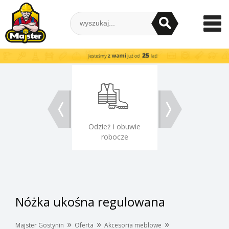
Odzież i obuwie
Akcesoria meblo
robocze
Nóżka ukośna regulowana
»
»
»
Majster Gostynin
Oferta
Akcesoria meblowe