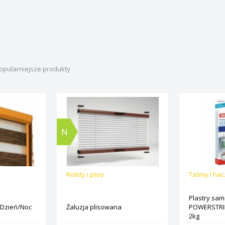
opularniejsze produkty
N
Rolety i plisy
Taśmy i ha
Plastry sa
 Dzień/Noc
Żaluzja plisowana
POWERSTRIP
2kg