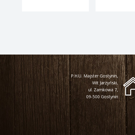
P.H.U. Majster Gostynin,
Wit Jarzyński,
ul. Zamkowa 7,
09-500 Gostynin