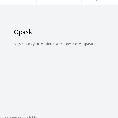
Opaski
»
»
»
Majster Gostynin
Oferta
Mocowanie
Opaski
opularniejsze produkty