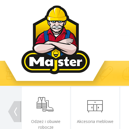
Odzież i obuwie
Akcesoria meblowe
robocze