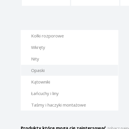
Kołki rozporowe
Wkręty
Nity
Opaski
Kątowniki
Łańcuchy i liny
Taśmy i haczyki montażowe
Produkty które mogą cię zaintersować
zobacz najp